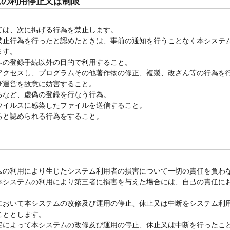
ムの利用停止又は制限
ては、次に掲げる行為を禁止します。
禁止行為を行ったと認めたときは、事前の通知を行うことなく本システ
ます。
への登録手続以外の目的で利用すること。
アクセスし、プログラムその他著作物の修正、複製、改ざん等の行為を
び運営を故意に妨害すること。
るなど、虚偽の登録を行なう行為。
ウイルスに感染したファイルを送信すること。
ると認められる行為をすること。
ムの利用により生じたシステム利用者の損害について一切の責任を負わ
本システムの利用により第三者に損害を与えた場合には、自己の責任に
において本システムの改修及び運用の停止、休止又は中断をシステム利
こととします。
定によって本システムの改修及び運用の停止、休止又は中断を行ったこ